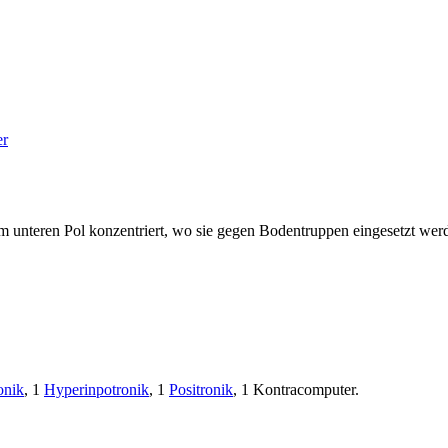
er
unteren Pol konzentriert, wo sie gegen Bodentruppen eingesetzt we
onik
, 1
Hyperinpotronik
, 1
Positronik
, 1 Kontracomputer.