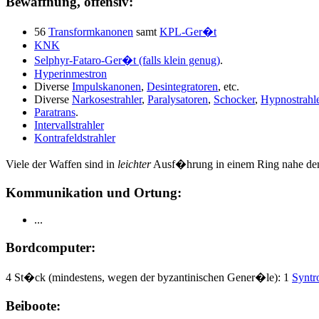
Bewaffnung, offensiv:
56
Transformkanonen
samt
KPL-Ger�t
KNK
Selphyr-Fataro-Ger�t (falls klein genug)
.
Hyperinmestron
Diverse
Impulskanonen
,
Desintegratoren
, etc.
Diverse
Narkosestrahler
,
Paralysatoren
,
Schocker
,
Hypnostrahl
Paratrans
.
Intervallstrahler
Kontrafeldstrahler
Viele der Waffen sind in
leichter
Ausf�hrung in einem Ring nahe dem 
Kommunikation und Ortung:
...
Bordcomputer:
4 St�ck (mindestens, wegen der byzantinischen Gener�le): 1
Syntr
Beiboote: