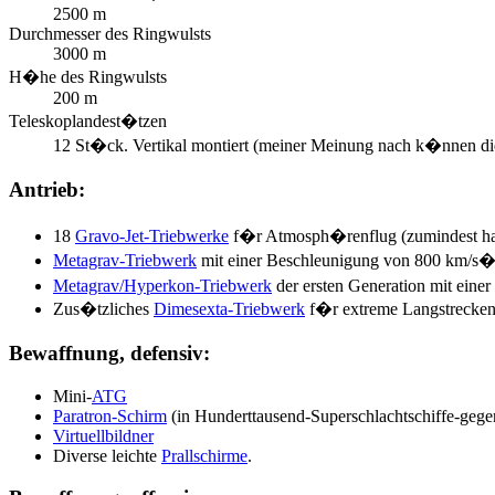
2500 m
Durchmesser des Ringwulsts
3000 m
H�he des Ringwulsts
200 m
Teleskoplandest�tzen
12 St�ck. Vertikal montiert (meiner Meinung nach k�nnen di
Antrieb:
18
Gravo-Jet-Triebwerke
f�r Atmosph�renflug (zumindest hat
Metagrav-Triebwerk
mit einer Beschleunigung von 800 km/s� 
Metagrav/Hyperkon-Triebwerk
der ersten Generation mit ein
Zus�tzliches
Dimesexta-Triebwerk
f�r extreme Langstreckenf
Bewaffnung, defensiv:
Mini-
ATG
Paratron-Schirm
(in Hunderttausend-Superschlachtschiffe-geg
Virtuellbildner
Diverse leichte
Prallschirme
.