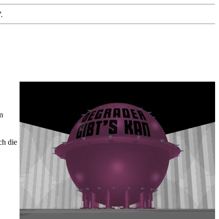
.
m
ch die